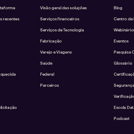
ataforma
Visão geral das soluções
Blog
s recentes
Serviços financeiros
Centro de
Serviços de Tecnologia
Webinário
Fabricação
Eventos
Varejo e Viagens
Pesquisa 
Saúde
Glossário
iquecida
Federal
Certificaç
Parceiros
Segurança
Verificaçã
icitação
Escola Da
Podcast