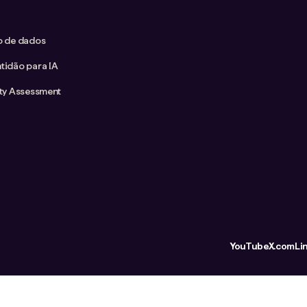
co de dados
tidão para IA
ity Assessment
YouTube
X.com
Li