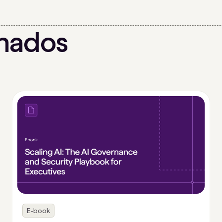
onados
E-book