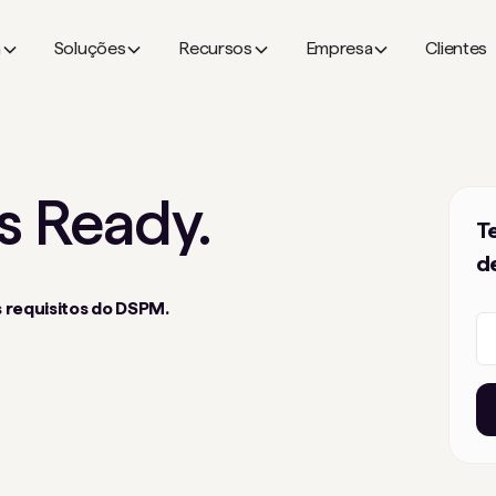
a
Soluções
Recursos
Empresa
Clientes
s Ready.
T
d
s requisitos do DSPM.