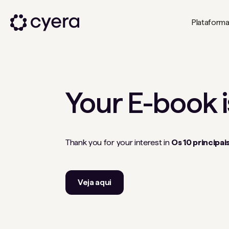
Plataform
Your
E-book
i
Thank you for your interest in
Os 10 principai
Veja aqui