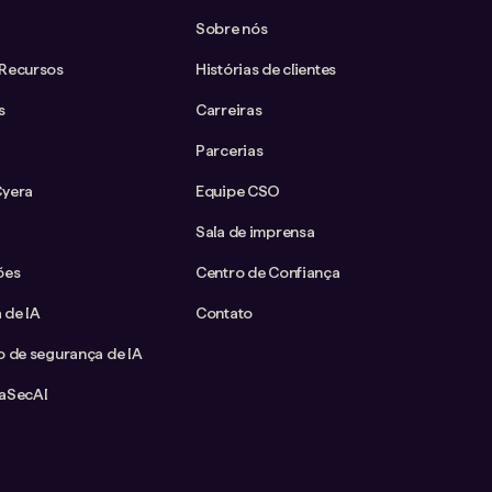
Sobre nós
 Recursos
Histórias de clientes
s
Carreiras
Parcerias
Cyera
Equipe CSO
Sala de imprensa
ões
Centro de Confiança
 de IA
Contato
o de segurança de IA
taSecAI