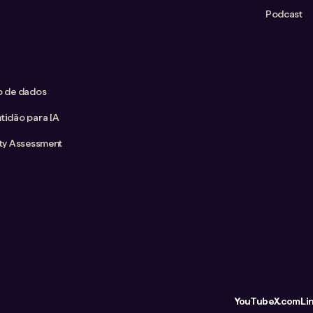
Podcast
co de dados
tidão para IA
ity Assessment
YouTube
X.com
Li