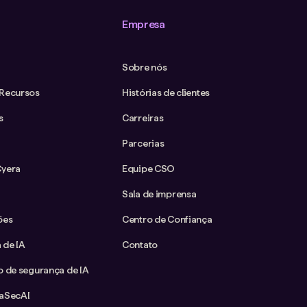
Empresa
Sobre nós
 Recursos
Histórias de clientes
s
Carreiras
Parcerias
Cyera
Equipe CSO
Sala de imprensa
ões
Centro de Confiança
 de IA
Contato
o de segurança de IA
taSecAI