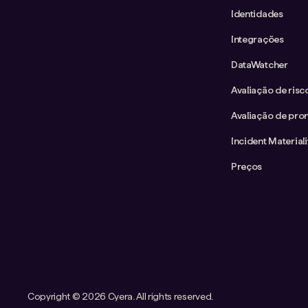
Identidades
Integrações
DataWatcher
Avaliação de ris
Avaliação de pron
Incident Material
Preços
Copyright ©
2026 Cyera. All rights reserved.