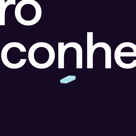
ro
sconhe