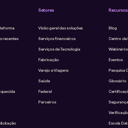
Setores
Recursos
ataforma
Visão geral das soluções
Blog
s recentes
Serviços financeiros
Centro de
Serviços de Tecnologia
Webinário
Fabricação
Eventos
Varejo e Viagens
Pesquisa 
Saúde
Glossário
iquecida
Federal
Certificaç
Parceiros
Segurança
Verificaçã
icitação
Escola Da