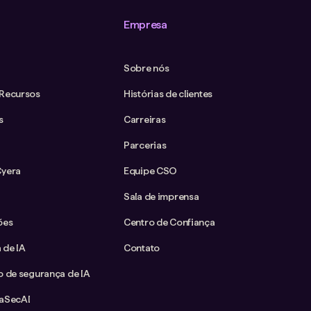
Empresa
Sobre nós
 Recursos
Histórias de clientes
s
Carreiras
Parcerias
Cyera
Equipe CSO
Sala de imprensa
ões
Centro de Confiança
 de IA
Contato
o de segurança de IA
taSecAI