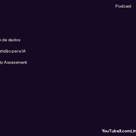
Podcast
co de dados
tidão para IA
ity Assessment
YouTube
X.com
Li