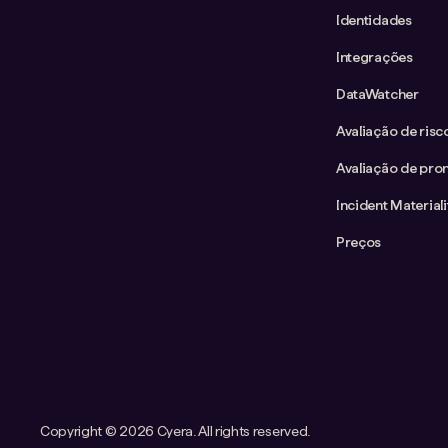
Identidades
Integrações
DataWatcher
Avaliação de ris
Avaliação de pron
Incident Material
Preços
Copyright ©
2026 Cyera. All rights reserved.