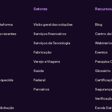
Setores
Recursos
ataforma
Visão geral das soluções
Blog
s recentes
Serviços financeiros
Centro de
Serviços de Tecnologia
Webinário
Fabricação
Eventos
Varejo e Viagens
Pesquisa 
Saúde
Glossário
iquecida
Federal
Certificaç
Parceiros
Segurança
Verificaçã
icitação
Escola Da