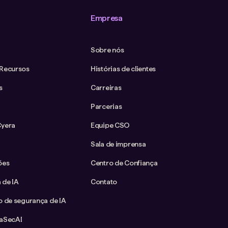
Empresa
Sobre nós
 Recursos
Histórias de clientes
s
Carreiras
Parcerias
Cyera
Equipe CSO
Sala de imprensa
ões
Centro de Confiança
 de IA
Contato
o de segurança de IA
taSecAI