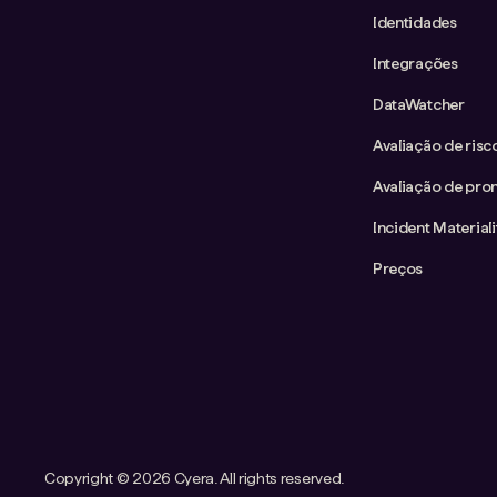
Identidades
Integrações
DataWatcher
Avaliação de ris
Avaliação de pron
Incident Material
Preços
Copyright ©
2026 Cyera. All rights reserved.