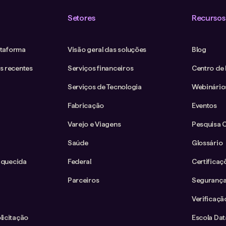
Setores
Recursos
ataforma
Visão geral das soluções
Blog
s recentes
Serviços financeiros
Centro de
Serviços de Tecnologia
Webinário
Fabricação
Eventos
Varejo e Viagens
Pesquisa 
Saúde
Glossário
iquecida
Federal
Certificaç
Parceiros
Segurança
Verificaçã
icitação
Escola Da