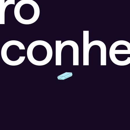
ro
sconhe