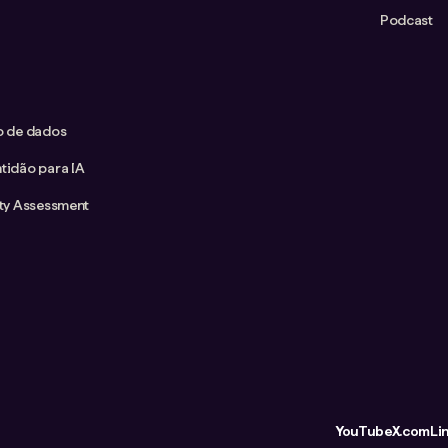
Podcast
co de dados
tidão para IA
ity Assessment
YouTube
X.com
Li