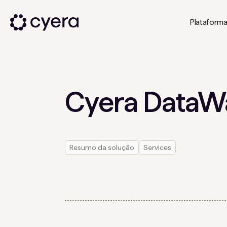
Plataform
Cyera DataW
Resumo da solução
Services