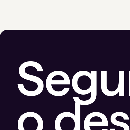
Segu
o de