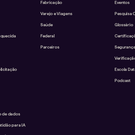
Fabricação
Eventos
Varejo e Viagens
Pesquisa 
Saúde
Glossário
iquecida
Federal
Certificaç
Parceiros
Segurança
Verificaçã
icitação
Escola Da
Podcast
co de dados
tidão para IA