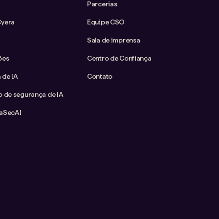
Parcerias
Cyera
Equipe CSO
Sala de imprensa
ões
Centro de Confiança
 de IA
Contato
o de segurança de IA
taSecAI