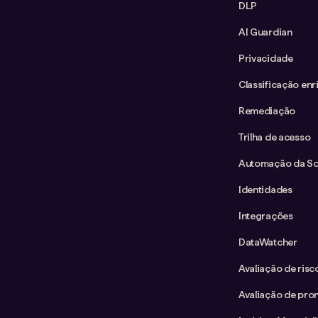
DLP
AI Guardian
Privacidade
Classificação enr
Remediação
Trilha de acesso
Automação da Sol
Identidades
Integrações
DataWatcher
Avaliação de ris
Avaliação de pron