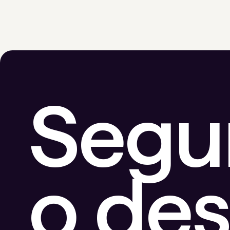
Segu
o de