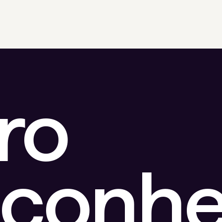
ro
sconhe