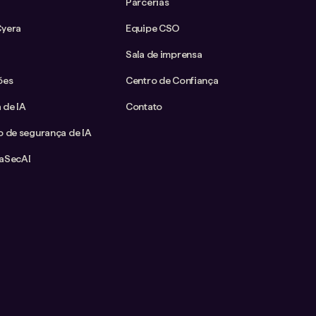
Parcerias
Cyera
Equipe CSO
Sala de imprensa
ões
Centro de Confiança
 de IA
Contato
o de segurança de IA
taSecAI