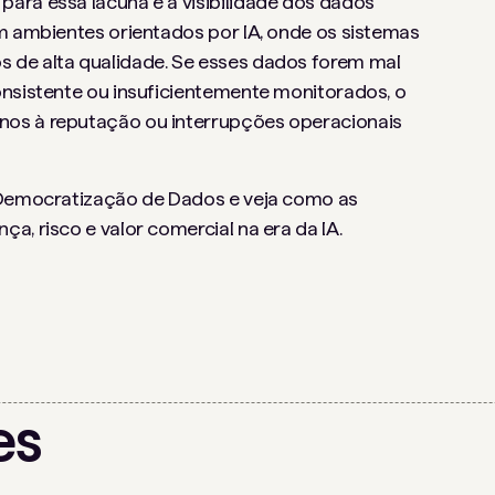
ara essa lacuna é a visibilidade dos dados
em ambientes orientados por IA, onde os sistemas
 de alta qualidade. Se esses dados forem mal
onsistente ou insuficientemente monitorados, o
nos à reputação ou interrupções operacionais
e Democratização de Dados e veja como as
a, risco e valor comercial na era da IA.
es