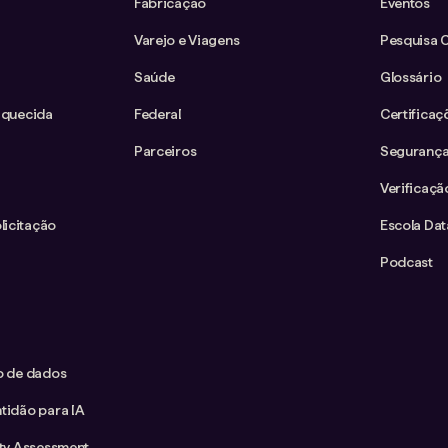
Fabricação
Eventos
Varejo e Viagens
Pesquisa 
Saúde
Glossário
iquecida
Federal
Certificaç
Parceiros
Segurança
Verificaçã
icitação
Escola Da
Podcast
co de dados
tidão para IA
ity Assessment