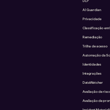
DLP
AI Guardian
Privacidade
Classificação enr
Remediação
Trilha de acesso
Automação da Sol
Identidades
Integrações
DataWatcher
Avaliação de ris
Avaliação de pron
Incident Material