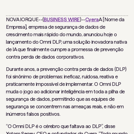
NOVA IORQUE--(
BUSINESS WIRE
)--
Cyera
A [Nome da
Empresa], empresa de segurança de dados de
crescimento mais rápido do mundo, anunciou hoje o
lançamento do Omni DLP, uma solução inovadora nativa
de IA que finalmente cumpre a promessa de prevenção
contra perda de dados corporativos.
Durante anos, a prevenção contra perda de dados (DLP)
foi sinônimo de problemas: ineficaz, ruidosa, reativa e
praticamente impossível de implementar. O Omni DLP
muda o jogo ao adicionar inteligência em toda a pilha de
segurança de dados, permitindo que as equipes de
segurança se concentrem nas ameaças reais, e não em
inúmeros falsos positivos.
“O Omni DLP é o cérebro que faltava ao DLP”, disse
Yotam Segev, CEO e cofundador da Cyera. “Todo mundo