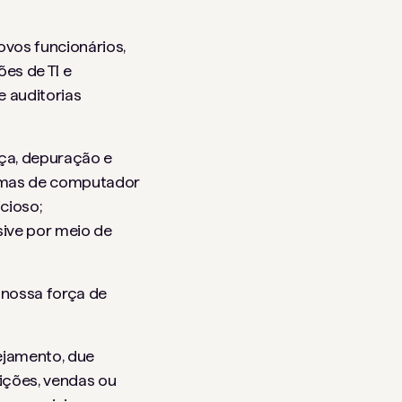
ovos funcionários,
es de TI e
e auditorias
nça, depuração e
temas de computador
cioso;
sive por meio de
 nossa força de
nejamento, due
ições, vendas ou