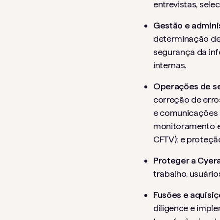
entrevistas, sele
Gestão e admini
determinação de 
segurança da inf
internas.
Operações de s
correção de err
e comunicações e
monitoramento e 
CFTV); e proteção
Proteger a Cyera
trabalho, usuários
Fusões e aquisiç
diligence e impl