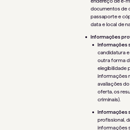
endereço de e-ma
documentos de ci
passaporte e cóp
data e local de n
Informações pro
Informações 
candidatura e
outra forma d
elegibilidade
informações r
avaliações do
oferta, os re
criminais).
Informações 
profissional, 
informações so