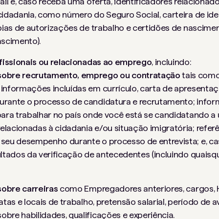
il e, caso receba uma oferta, identificadores relacionad
dadania, como número do Seguro Social, carteira de ide
ias de autorizações de trabalho e certidões de nascime
ascimento).
fissionais ou relacionadas ao emprego
, incluindo:
sobre recrutamento, emprego ou contratação
tais como
 informações incluídas em currículo, carta de apresenta
urante o processo de candidatura e recrutamento; info
 para trabalhar no país onde você está se candidatando 
elacionadas à cidadania e/ou situação imigratória; refer
 seu desempenho durante o processo de entrevista; e, c
sultados da verificação de antecedentes (incluindo quai
sobre carreiras
como
Empregadores anteriores, cargos,
datas e locais de trabalho, pretensão salarial, período de a
bre habilidades, qualificações e experiência.