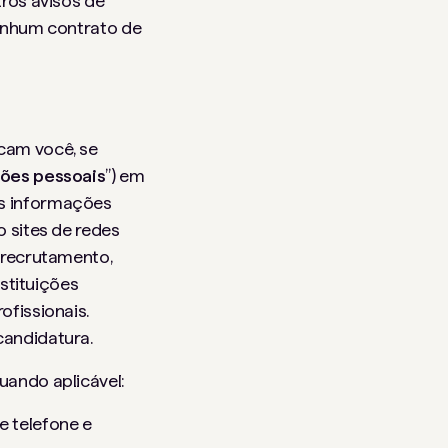
ros avisos de
nenhum contrato de
cam você, se
ões pessoais
”) em
as informações
 sites de redes
 recrutamento,
nstituições
fissionais.
candidatura.
uando aplicável:
 telefone e