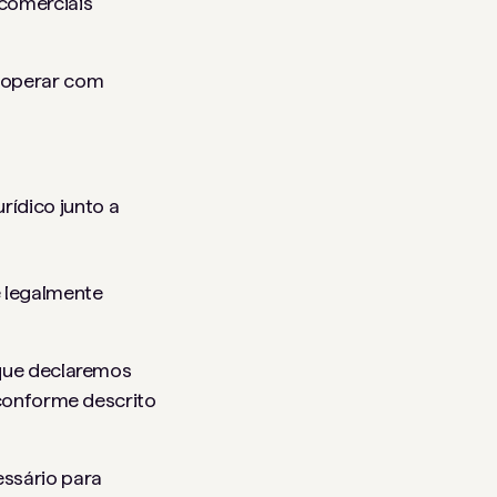
 comerciais
cooperar com
rídico junto a
 legalmente
que declaremos
conforme descrito
ssário para