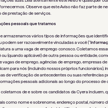
mações suas. Leia atentamente este Aviso e quaisquer out
 fornecermos. Observe que este Aviso não faz parte de 
o de prestação de serviços.
ações pessoais que tratamos
 armazenamos vários tipos de informações que identifi
u podem ser razoavelmente vinculadas a você (“
informaç
idatura a uma vaga de emprego conosco. Coletamos ess
 ou (quando aplicável) de outra pessoa ou entidade, como
s de vagas de emprego, agências de emprego, empresas de
icam para nós (incluindo nossos próprios funcionários), i
s de verificação de antecedentes ou suas referências pro
ormações pessoais adicionais ao longo do processo de 
coletamos de e sobre os candidatos da Cyera incluem, q
tais como nome e sobrenome, endereço postal, número de