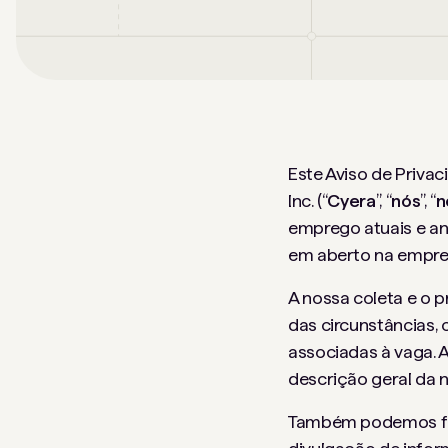
Este Aviso de Priva
Inc. (“
Cyera
”, “
nós
”, “
n
emprego atuais e an
em aberto na empre
A nossa coleta e o
das circunstâncias, 
associadas à vaga. 
descrição geral da 
Também podemos forn