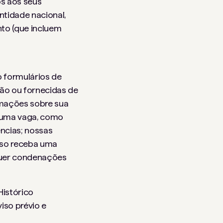
os aos seus
ntidade nacional,
nto (que incluem
 formulários de
ção ou fornecidas de
rmações sobre sua
a uma vaga, como
ências; nossas
aso receba uma
squer condenações
Histórico
viso prévio e