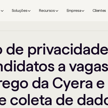
a
Soluções
Recursos
Empresa
Clientes
o de privacidade
didatos a vaga
ego da Cyera e 
e coleta de dad