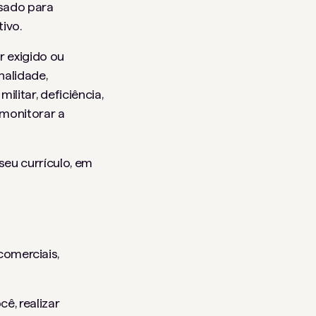
usado para
ivo.
 exigido ou
nalidade,
ilitar, deficiência,
monitorar a
seu currículo, em
comerciais,
ê, realizar