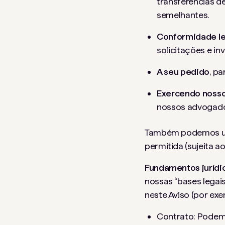
transferências d
semelhantes.
Conformidade le
solicitações e in
A seu pedido
, p
Exercendo nossos
nossos advogados
Também podemos usa
permitida (sujeita a
Fundamentos jurídi
nossas “bases legai
neste Aviso (por exe
Contrato: Podem