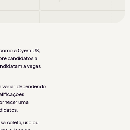
 como a Cyera US,
bre candidatos a
andidatam a vagas
m variar dependendo
alificações
fornecer uma
didatos.
sa coleta, uso ou