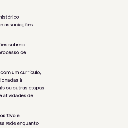
histórico
r e associações
ões sobre o
processo de
 com um currículo,
cionadas à
ais ou outras etapas
e atividades de
ositivo e
ssa rede enquanto