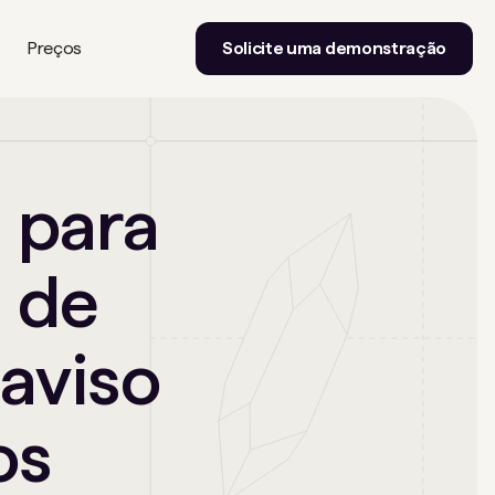
Preços
Solicite uma demonstração
 para
s de
aviso
os