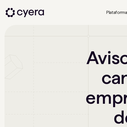
Plataform
Avis
can
empr
d