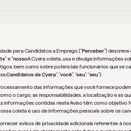
cidade para Candidatos a Emprego (“
Perceber
”) descreve
ós
" e "
nosso
A Cyera coleta, usa e divulga informações so
tigos, bem como sobre potenciais funcionários que se c
sa.
Candidatos da Cyera
”, “
você
”, “
seu
”, “
seu
”).
 processamento das informações que você fornece pode
como o cargo, as responsabilidades, a localização e as qu
As informações contidas neste Aviso têm como objetivo 
nossa coleta e uso de informações pessoais sobre os can
ecer avisos de privacidade adicionais referentes à nos