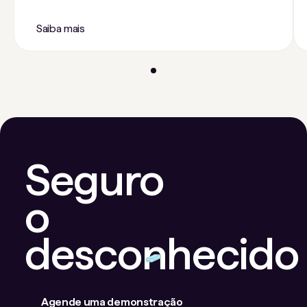
conformidade com as leis e políticas de
privacidade.
Saiba mais
Seguro
o
desconhecido
Agende uma demonstração