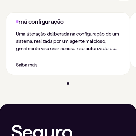
má configuração
Uma alteração deliberada na configuração de um
sistema, realizada por um agente malicioso,
geralmente visa criar acesso não autorizado ou
exfiltrar informações. Embora a alteração original
na configuração possa envolver uma conta
Saiba mais
comprometida ou outra vulnerabilidade, uma
configuração incorreta oferece a vantagem de
permitir acesso a longo prazo por meio de
ferramentas legítimas, sem a necessidade de
senha ou após a correção da vulnerabilidade.
Seguro