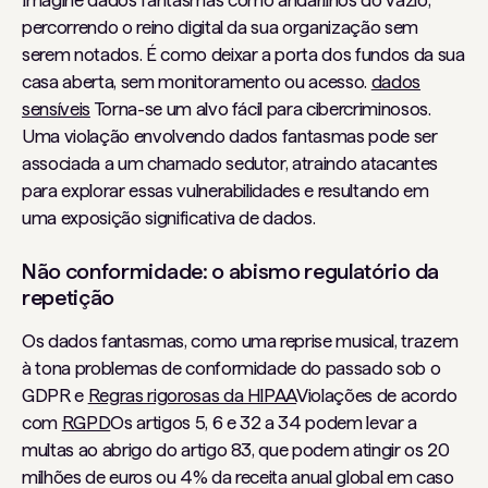
Imagine dados fantasmas como andarilhos do vazio,
percorrendo o reino digital da sua organização sem
serem notados. É como deixar a porta dos fundos da sua
casa aberta, sem monitoramento ou acesso.
dados
sensíveis
Torna-se um alvo fácil para cibercriminosos.
Uma violação envolvendo dados fantasmas pode ser
associada a um chamado sedutor, atraindo atacantes
para explorar essas vulnerabilidades e resultando em
uma exposição significativa de dados.
Não conformidade: o abismo regulatório da
repetição
Os dados fantasmas, como uma reprise musical, trazem
à tona problemas de conformidade do passado sob o
GDPR e
Regras rigorosas da HIPAA
Violações de acordo
com
RGPD
Os artigos 5, 6 e 32 a 34 podem levar a
multas ao abrigo do artigo 83, que podem atingir os 20
milhões de euros ou 4% da receita anual global em caso