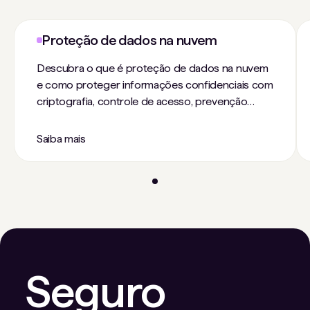
Proteção de dados na nuvem
Descubra o que é proteção de dados na nuvem
e como proteger informações confidenciais com
criptografia, controle de acesso, prevenção
contra perda de dados, backup, DSPM e
recuperação.
Saiba mais
Seguro