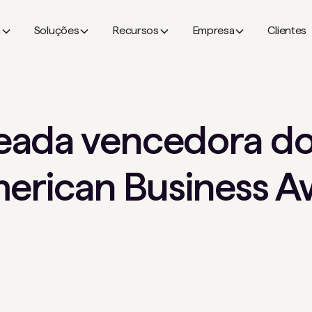
a
Soluções
Recursos
Empresa
Clientes
eada vencedora do
merican Business A