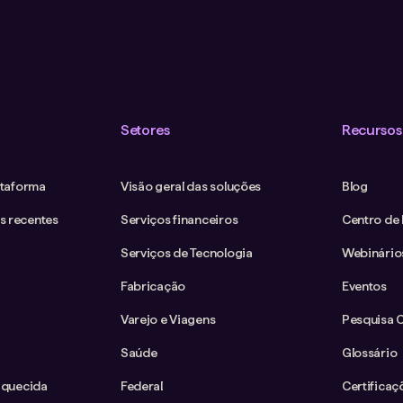
Setores
Recursos
ataforma
Visão geral das soluções
Blog
s recentes
Serviços financeiros
Centro de
Serviços de Tecnologia
Webinário
Fabricação
Eventos
Varejo e Viagens
Pesquisa 
Saúde
Glossário
iquecida
Federal
Certificaç