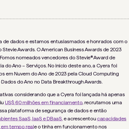
ça de dados e estamos entusiasmados e honrados com o
o Stevie Awards. O American Business Awards de 2023
o. Fomos nomeados vencedores do Stevie® Award de
a do Ano – Serviços. No início deste ano, a Cyera foi
os em Nuvem do Ano de 2023 pela Cloud Computing
 Dados do Ano no Data Breakthrough Awards.
icativas considerando que a Cyera foi lançada há apenas
tiu
US$ 60 milhões em financiamento
, recrutamos uma
nossa plataforma de segurança de dados e então
ientes SaaS, IaaS e DBaaS.
e acrescentou
capacidades
 em tempo real
e o tinha em funcionamento nos