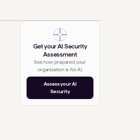
Get your AI Security
Assessment
See how prepared your
organization is for AI.
Assess your AI
Security